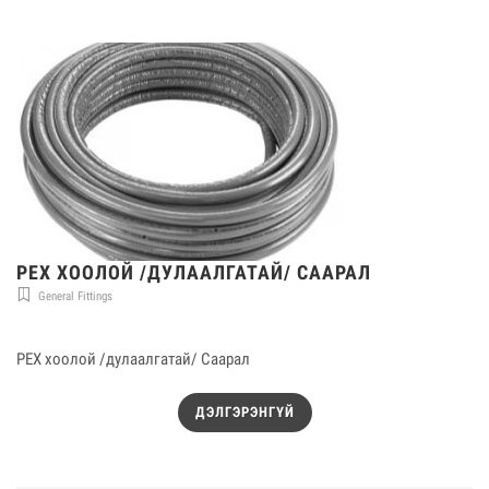
PEX ХООЛОЙ /ДУЛААЛГАТАЙ/ СААРАЛ
General Fittings
PEX хоолой /дулаалгатай/ Саарал
ДЭЛГЭРЭНГҮЙ