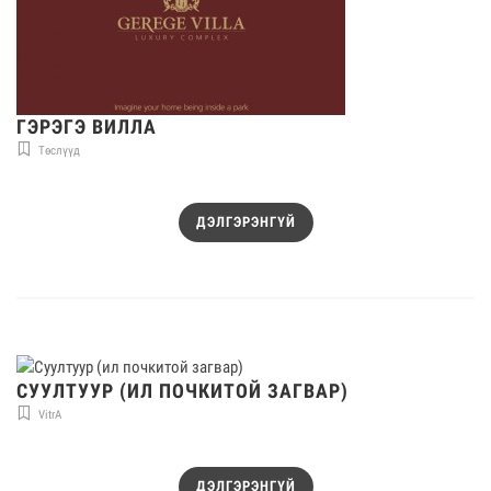
ГЭРЭГЭ ВИЛЛА
Төслүүд
ДЭЛГЭРЭНГҮЙ
СУУЛТУУР (ИЛ ПОЧКИТОЙ ЗАГВАР)
VitrA
ДЭЛГЭРЭНГҮЙ