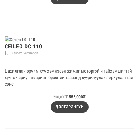
CEILEO DC 110
Blauberg Ventilation
Цахилгаан эрчим хүч хэмнэсэн жижиг мотортой ч гайхамшигтай
хүчтэй ариун цэврийн өрөөний таазанд суурилуулах зориулалттай
сэнс
552,000
₮
600,000
₮
ДЭЛГЭРЭНГҮЙ