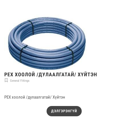
PEX ХООЛОЙ /ДУЛААЛГАТАЙ/ ХҮЙТЭН
General Fittings
PEX хоолой /дулаалгатай/ Хүйтэн
ДЭЛГЭРЭНГҮЙ