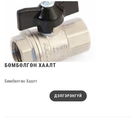
БӨМБӨЛГӨН ХААЛТ
Бөмбөлгөн Хаалт
ДЭЛГЭРЭНГҮЙ