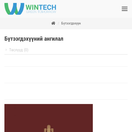
Бүтээгдэхүүн
Бүтээгдэхүүний ангилал
Төслүүд (0)