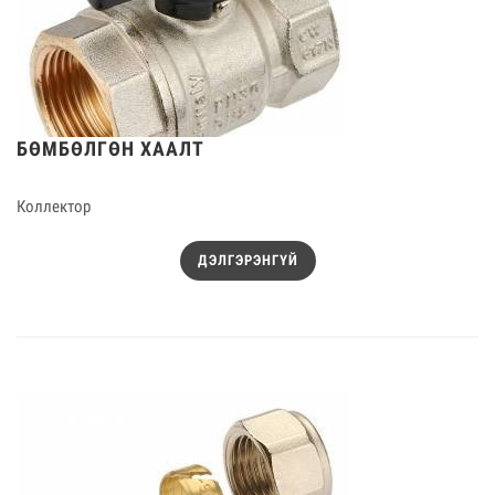
БӨМБӨЛГӨН ХААЛТ
Коллектор
ДЭЛГЭРЭНГҮЙ