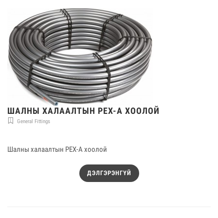
ШАЛНЫ ХАЛААЛТЫН PEX-A ХООЛОЙ
General Fittings
Шалны халаалтын PEX-A хоолой
ДЭЛГЭРЭНГҮЙ