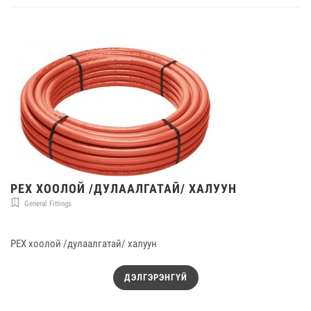
PEX ХООЛОЙ /ДУЛААЛГАТАЙ/ ХАЛУУН
General Fittings
PEX хоолой /дулаалгатай/ халуун
ДЭЛГЭРЭНГҮЙ