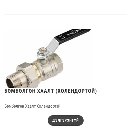
БӨМБӨЛГӨН ХААЛТ (ХОЛЕНДОРТОЙ)
Бөмбөлгөн Хаалт Холендортэй
ДЭЛГЭРЭНГҮЙ