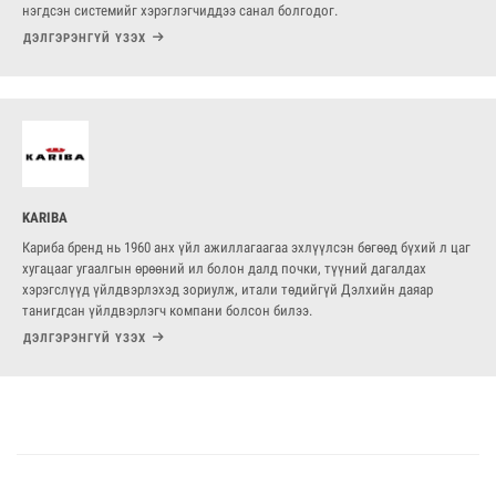
нэгдсэн системийг хэрэглэгчиддээ санал болгодог.
ДЭЛГЭРЭНГҮЙ ҮЗЭХ
KARIBA
Кариба бренд нь 1960 анх үйл ажиллагаагаа эхлүүлсэн бөгөөд бүхий л цаг
хугацааг угаалгын өрөөний ил болон далд почки, түүний дагалдах
хэрэгслүүд үйлдвэрлэхэд зориулж, итали төдийгүй Дэлхийн даяар
танигдсан үйлдвэрлэгч компани болсон билээ.
ДЭЛГЭРЭНГҮЙ ҮЗЭХ