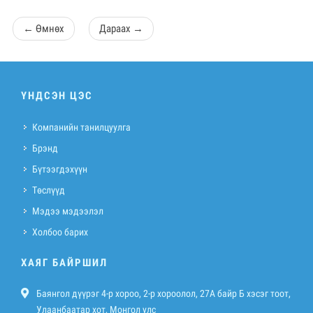
←
Өмнөх
Дараах
→
ҮНДСЭН ЦЭС
Компанийн танилцуулга
Брэнд
Бүтээгдэхүүн
Төслүүд
Мэдээ мэдээлэл
Холбоо барих
ХАЯГ БАЙРШИЛ
Баянгол дүүрэг 4-р хороо, 2-р хороолол, 27A байр Б хэсэг тоот,
Улаанбаатар хот, Монгол улс