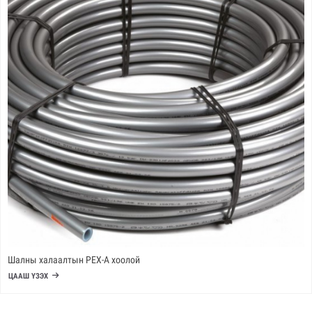
Шалны халаалтын PEX-A хоолой
ЦААШ ҮЗЭХ