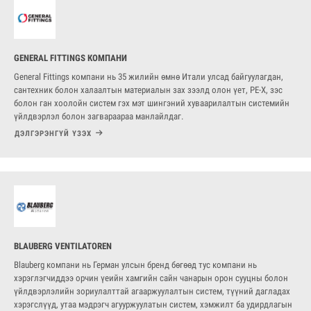
GENERAL FITTINGS КОМПАНИ
General Fittings компани нь 35 жилийн өмнө Итали улсад байгуулагдан,
сантехник болон халаалтын материалын зах зээлд олон үет, PE-X, зэс
болон ган хоолойн систем гэх мэт шингэний хуваарилалтын системийн
үйлдвэрлэл болон загвараараа манлайлдаг.
ДЭЛГЭРЭНГҮЙ ҮЗЭХ
BLAUBERG VENTILATOREN
Blauberg компани нь Герман улсын бренд бөгөөд тус компани нь
хэрэглэгчиддээ орчин үеийн хамгийн сайн чанарын орон сууцны болон
үйлдвэрлэлийн зориулалттай агааржуулалтын систем, түүний дагладах
хэрэгслүүд, утаа мэдрэгч агууржуулатын систем, хэмжилт ба удирдлагын