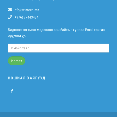
Info@wintech.mn
(+976) 77443434
Биднээс тогтмол мэдээлэл авч байхыг хүсвэл Email хаягаа
оруулна уу.
Илгээх
СОШИАЛ ХАЯГУУД