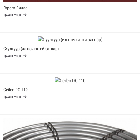
Гэрэгэ Вилла
ЦААШ ҮЗЭХ
Суултуур (ил почкитой загвар)
ЦААШ ҮЗЭХ
Ceileo DC 110
ЦААШ ҮЗЭХ