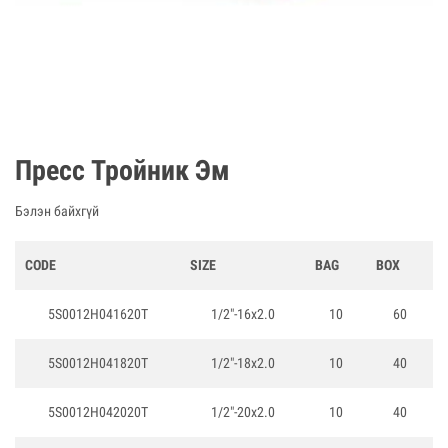
Пресс Тройник Эм
Бэлэн байхгүй
CODE
SIZE
BAG
BOX
5S0012H041620T
1/2"-16x2.0
10
60
5S0012H041820T
1/2"-18x2.0
10
40
5S0012H042020T
1/2"-20x2.0
10
40