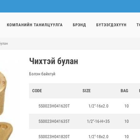
КОМПАНИЙН ТАНИЛЦУУЛГА
БРЭНД
БҮТЭЭГДЭХҮҮН
Т
булан
Чихтэй булан
Бэлэн байхгүй
CODE
SIZE
BAG
5S0023H041620T
1/2"-16x2.0
10
5S0023H041635T
1/2"-16-H=35
10
5S0023H041820T
1/2"-18x2.0
10