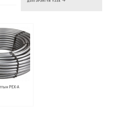
ДЭЛГЭРЭНГҮЙ ҮЗЭХ
үйлдвэрлэхэд зориулж, итали төдийгүй
Дэлхийн даяар танигдсан үйлдвэрлэгч
компани болсон билээ.
лтын PEX-A