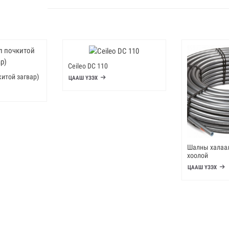
Ceileo DC 110
китой загвар)
ЦААШ ҮЗЭХ
Шалны халаа
хоолой
ЦААШ ҮЗЭХ