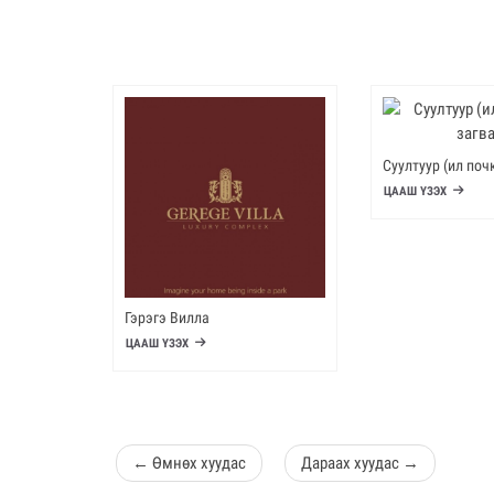
Суултуур (ил поч
ЦААШ ҮЗЭХ
Гэрэгэ Вилла
ЦААШ ҮЗЭХ
←
Өмнөх
хуудас
Дараах
хуудас
→