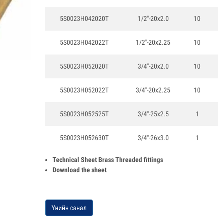
5S0023H042020T
1/2"-20x2.0
10
5S0023H042022T
1/2"-20x2.25
10
5S0023H052020T
3/4"-20x2.0
10
5S0023H052022T
3/4"-20x2.25
10
5S0023H052525T
3/4"-25x2.5
1
5S0023H052630T
3/4"-26x3.0
1
Technical Sheet Brass Threaded fittings
Download the sheet
Үнийн санал