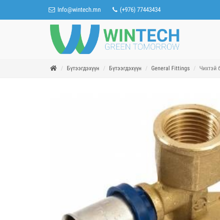
Info@wintech.mn
(+976) 77443434
Бүтээгдэхүүн
Бүтээгдэхүүн
General Fittings
Чихтэй 