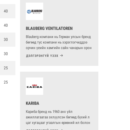
40
40
BLAUBERG VENTILATOREN
Blauberg компани нь Герман улсын бренд
30
бөгөөд тус компани нь хэрэглэгчиддээ
орчин үеийн хамгийн сайн чанарын орон
сууцны болон үйлдвэрлэлийн
30
ДЭЛГЭРЭНГҮЙ ҮЗЭХ
зориулалттай агааржуулалтын систем,
түүний дагладах хэрэгслүүд, утаа
25
мэдрэгч агууржуулатын систем, хэмжилт
ба удирдлагын нэгдсэн системийг
хэрэглэгчиддээ санал болгодог.
25
KARIBA
Кариба бренд нь 1960 анх үйл
ажиллагаагаа эхлүүлсэн бөгөөд бүхий л
цаг хугацааг угаалгын өрөөний ил болон
далд почки, түүний дагалдах хэрэгслүүд