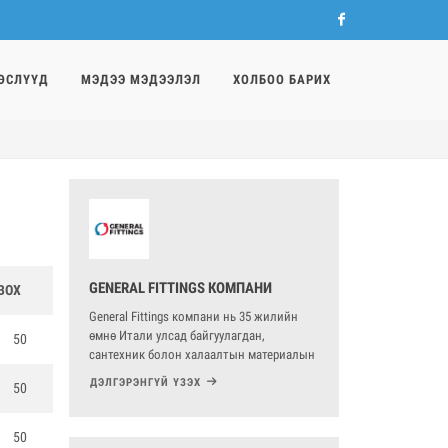
Facebook
ӨСЛҮҮД
МЭДЭЭ МЭДЭЭЛЭЛ
ХОЛБОО БАРИХ
GENERAL FITTINGS КОМПАНИ
BOX
General Fittings компани нь 35 жилийн
өмнө Итали улсад байгуулагдан,
50
сантехник болон халаалтын материалын
зах зээлд олон үет, PE-X, зэс болон ган
ДЭЛГЭРЭНГҮЙ ҮЗЭХ
50
хоолойн систем гэх мэт шингэний
хуваарилалтын системийн үйлдвэрлэл
болон загвараараа манлайлдаг.
50