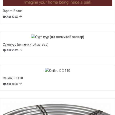
Гэрэгэ Вилла
ЦААШ ҮЗЭХ
Суултуур (ил почкитой загвар)
ЦААШ ҮЗЭХ
Ceileo DC 110
ЦААШ ҮЗЭХ