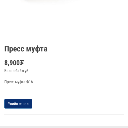
Пресс муфта
8,900
₮
Бэлэн байхгүй
Пресс муфта Ф16
Үнийн санал