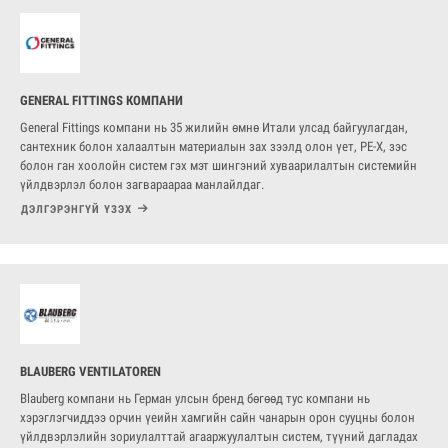
GENERAL FITTINGS КОМПАНИ
General Fittings компани нь 35 жилийн өмнө Итали улсад байгуулагдан,
сантехник болон халаалтын материалын зах зээлд олон үет, PE-X, зэс
болон ган хоолойн систем гэх мэт шингэний хуваарилалтын системийн
үйлдвэрлэл болон загвараараа манлайлдаг.
ДЭЛГЭРЭНГҮЙ ҮЗЭХ
BLAUBERG VENTILATOREN
Blauberg компани нь Герман улсын бренд бөгөөд тус компани нь
хэрэглэгчиддээ орчин үеийн хамгийн сайн чанарын орон сууцны болон
үйлдвэрлэлийн зориулалттай агааржуулалтын систем, түүний дагладах