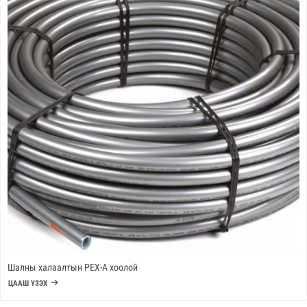
Шалны халаалтын PEX-A хоолой
ЦААШ ҮЗЭХ