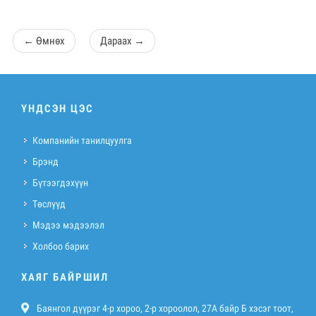
←
Өмнөх
Дараах
→
ҮНДСЭН ЦЭС
Компанийн танилцуулга
Брэнд
Бүтээгдэхүүн
Төслүүд
Мэдээ мэдээлэл
Холбоо барих
ХАЯГ БАЙРШИЛ
Баянгол дүүрэг 4-р хороо, 2-р хороолол, 27A байр Б хэсэг тоот,