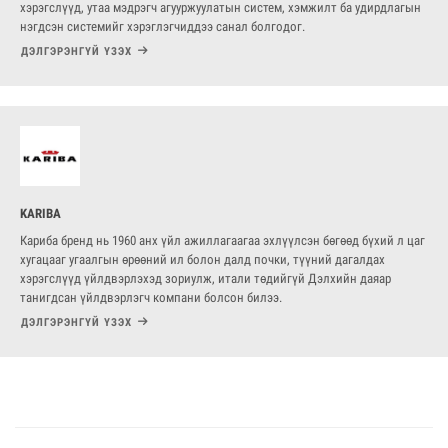
хэрэгслүүд, утаа мэдрэгч агууржуулатын систем, хэмжилт ба удирдлагын
нэгдсэн системийг хэрэглэгчиддээ санал болгодог.
ДЭЛГЭРЭНГҮЙ ҮЗЭХ
KARIBA
Кариба бренд нь 1960 анх үйл ажиллагаагаа эхлүүлсэн бөгөөд бүхий л цаг
хугацааг угаалгын өрөөний ил болон далд почки, түүний дагалдах
хэрэгслүүд үйлдвэрлэхэд зориулж, итали төдийгүй Дэлхийн даяар
танигдсан үйлдвэрлэгч компани болсон билээ.
ДЭЛГЭРЭНГҮЙ ҮЗЭХ