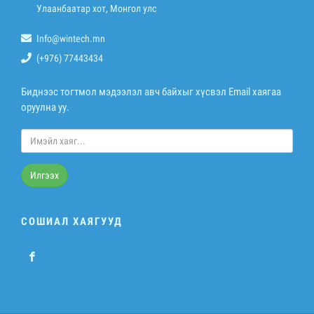
Улаанбаатар хот, Монгол улс
Info@wintech.mn
(+976) 77443434
Биднээс тогтмол мэдээлэл авч байхыг хүсвэл Email хаягаа
оруулна уу.
Илгээх
СОШИАЛ ХАЯГУУД