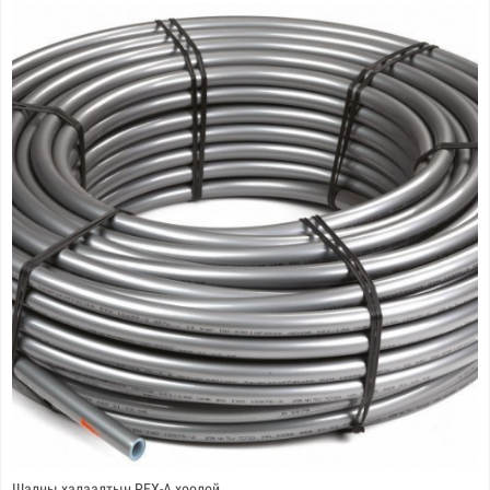
Шалны халаалтын PEX-A хоолой