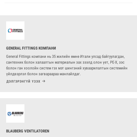
GENERAL FITTINGS КОМПАНИ
General Fittings компани нь 35 жилийн өмнө Итали улсад байгуулагдан,
сантехник болон халаалтын материалын зах зээлд олон үет, PE-X, зэс
болон ган хоолойн систем гэх мэт шингэний хуваарилалтын системийн
үйлдвэрлэл болон загвараараа манлайлдаг.
ДЭЛГЭРЭНГҮЙ ҮЗЭХ
BLAUBERG VENTILATOREN