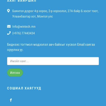
ХАЯГ БАЙРШИЛ
Баянгол дүүрэг 4-р хороо, 2-р хороолол, 27A байр Б хэсэг тоот,
Улаанбаатар хот, Монгол улс
Info@wintech.mn
(+976) 77443434
Биднээс тогтмол мэдээлэл авч байхыг хүсвэл Email хаягаа
оруулна уу.
Илгээх
СОШИАЛ ХАЯГУУД