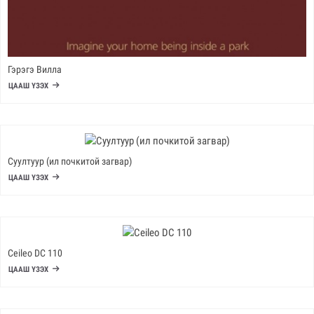
Гэрэгэ Вилла
ЦААШ ҮЗЭХ
Суултуур (ил почкитой загвар)
ЦААШ ҮЗЭХ
Ceileo DC 110
ЦААШ ҮЗЭХ