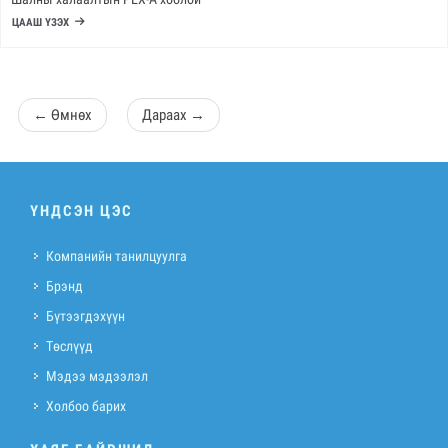
ЦААШ ҮЗЭХ
←
Өмнөх
Дараах
→
ҮНДСЭН ЦЭС
Компанийн танилцуулга
Брэнд
Бүтээгдэхүүн
Төслүүд
Мэдээ мэдээлэл
Холбоо барих