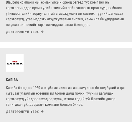
Blauberg компани нь Герман улсын бренд бөгөөд тус компани нь
хэрэглэгчиддээ орчин үеийн хамгийн сайн чанарын орон сууцны болон
үйлдвэрлэлийн зориулалттай агааржуулалтын систем, түүний дагладах
хэрэгслүүд, утаа мэдрэгч агууржуулатын систем, хэмжилт ба удирдлагын
нэгдсэн системийг хэрэглэгчиддээ санал болгодог.
ДЭЛГЭРЭНГҮЙ ҮЗЭХ
KARIBA
Кариба бренд нь 1960 анх үйл ажиллагаагаа эхлүүлсэн бөгөөд бүхий л цаг
хугацааг угаалгын өрөөний ил болон далд почки, түүний дагалдах
хэрэгслүүд үйлдвэрлэхэд зориулж, итали төдийгүй Дэлхийн даяар
танигдсан үйлдвэрлэгч компани болсон билээ.
ДЭЛГЭРЭНГҮЙ ҮЗЭХ