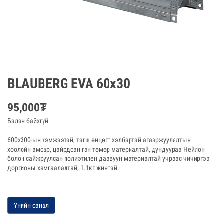
BLAUBERG EVA 60x30
95,000
₮
Бэлэн байхгүй
600x300-ын хэмжээтэй, тэгш өнцөгт хэлбэртэй агааржуулалтын
хоолойн амсар, цайрдсан ган төмөр материалтай, дундуураа Нейлон
болон сайжруулсан полиэтилен даавуун материалтай учраас чичиргээ
доргионы хамгаалалтай, 1.1кг жинтэй
Үнийн санал