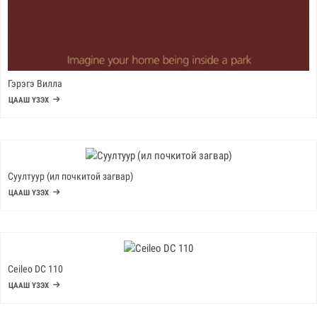
Гэрэгэ Вилла
ЦААШ ҮЗЭХ
Суултуур (ил почкитой загвар)
ЦААШ ҮЗЭХ
Ceileo DC 110
ЦААШ ҮЗЭХ