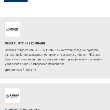
GENERAL FITTINGS КОМПАНИ
General Fittings компани нь 35 жилийн өмнө Итали улсад байгуулагдан,
сантехник болон халаалтын материалын зах зээлд олон үет, PE-X, зэс
болон ган хоолойн систем гэх мэт шингэний хуваарилалтын системийн
үйлдвэрлэл болон загвараараа манлайлдаг.
ДЭЛГЭРЭНГҮЙ ҮЗЭХ
BLAUBERG VENTILATOREN