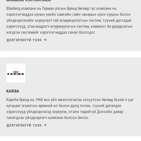
Blauberg компани нь Герман улсын бренд бөгөөд тус компани нь
хэрэглэгчиддээ орчин үеийн хамгийн сайн чанарын орон сууцны болон
үйлдвэрлэлийн зориулалттай агааржуулалтын систем, түүний дагладах
хэрэгслүүд, утаа мэдрэгч агууржуулатын систем, хэмжилт ба удирдлагын
нэгдсэн системийг хэрэглэгчиддээ санал болгодог.
ДЭЛГЭРЭНГҮЙ ҮЗЭХ
KARIBA
Кариба бренд нь 1960 анх үйл ажиллагаагаа эхлүүлсэн бөгөөд бүхий л цаг
хугацааг угаалгын өрөөний ил болон далд почки, түүний дагалдах
хэрэгслүүд үйлдвэрлэхэд зориулж, итали төдийгүй Дэлхийн даяар
танигдсан үйлдвэрлэгч компани болсон билээ.
ДЭЛГЭРЭНГҮЙ ҮЗЭХ