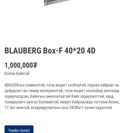
BLAUBERG Box-F 40*20 4D
1,000,000
₮
Бэлэн байхгүй
400x200-ын хэмжээтэй, тэгш өнцөгт хэлбэртэй, гаднах хайрцаг нь
цайрдсан ган төмөр материалтай, тэгш өнцөгт хоолойнд залгахад
зориулагдсан, байнгын ажиллагаатай байх зориулалттай, хурд
тохируулагч залгах боломжтой, ямарч байрлалаар тогтоож болно,
17.5кг жинтэй, агааржуулалтын сэнс 282Ватт хүчин чадалтай
Үнийн санал