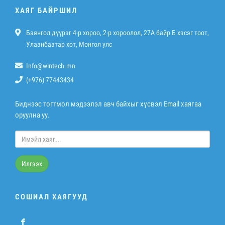
ХАЯГ БАЙРШИЛ
Баянгол дүүрэг 4-р хороо, 2-р хороолол, 27A байр Б хэсэг тоот,
Улаанбаатар хот, Монгол улс
Info@wintech.mn
(+976) 77443434
Биднээс тогтмол мэдээлэл авч байхыг хүсвэл Email хаягаа
оруулна уу.
Илгээх
СОШИАЛ ХАЯГУУД