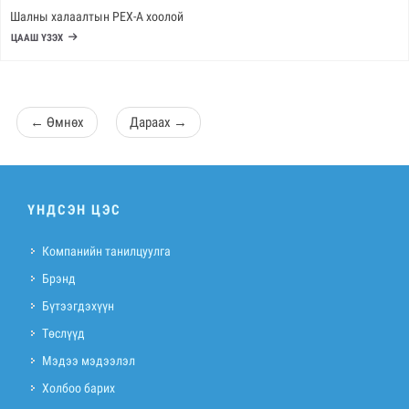
Шалны халаалтын PEX-A хоолой
ЦААШ ҮЗЭХ
←
Өмнөх
Дараах
→
ҮНДСЭН ЦЭС
Компанийн танилцуулга
Брэнд
Бүтээгдэхүүн
Төслүүд
Мэдээ мэдээлэл
Холбоо барих