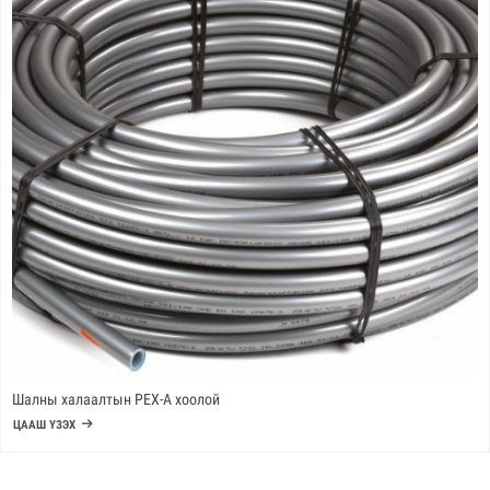
Шалны халаалтын PEX-A хоолой
ЦААШ ҮЗЭХ