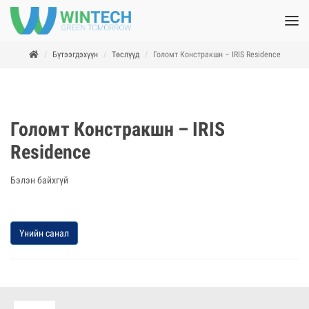
Бүтээгдэхүүн
Төслүүд
Голомт Констракшн – IRIS Residence
Голомт Констракшн – IRIS
Residence
Бэлэн байхгүй
Үнийн санал