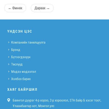
←
Өмнөх
Дараах
→
ҮНДСЭН ЦЭС
Компанийн танилцуулга
Брэнд
Бүтээгдэхүүн
Төслүүд
Мэдээ мэдээлэл
Холбоо барих
ХАЯГ БАЙРШИЛ
Баянгол дүүрэг 4-р хороо, 2-р хороолол, 27A байр Б хэсэг тоот,
Улаанбаатар хот, Монгол улс