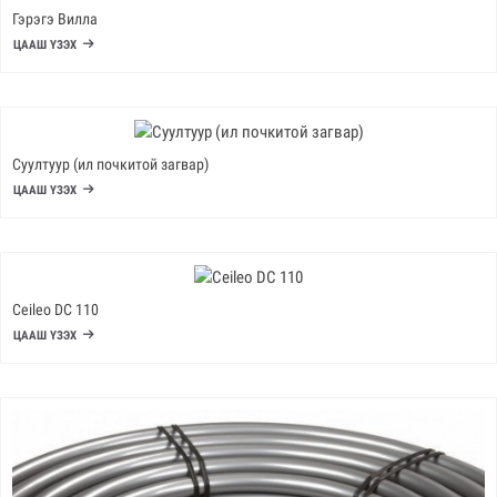
Гэрэгэ Вилла
ЦААШ ҮЗЭХ
Суултуур (ил почкитой загвар)
ЦААШ ҮЗЭХ
Ceileo DC 110
ЦААШ ҮЗЭХ