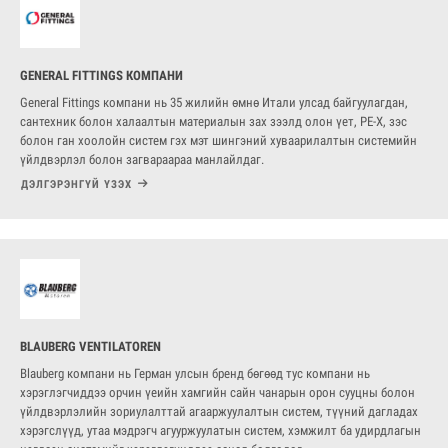
GENERAL FITTINGS КОМПАНИ
General Fittings компани нь 35 жилийн өмнө Итали улсад байгуулагдан,
сантехник болон халаалтын материалын зах зээлд олон үет, PE-X, зэс
болон ган хоолойн систем гэх мэт шингэний хуваарилалтын системийн
үйлдвэрлэл болон загвараараа манлайлдаг.
ДЭЛГЭРЭНГҮЙ ҮЗЭХ
BLAUBERG VENTILATOREN
Blauberg компани нь Герман улсын бренд бөгөөд тус компани нь
хэрэглэгчиддээ орчин үеийн хамгийн сайн чанарын орон сууцны болон
үйлдвэрлэлийн зориулалттай агааржуулалтын систем, түүний дагладах
хэрэгслүүд, утаа мэдрэгч агууржуулатын систем, хэмжилт ба удирдлагын