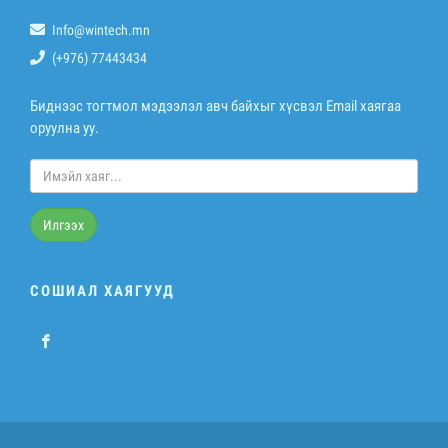
Info@wintech.mn
(+976) 77443434
Биднээс тогтмол мэдээлэл авч байхыг хүсвэл Email хаягаа
оруулна уу.
Илгээх
СОШИАЛ ХАЯГУУД