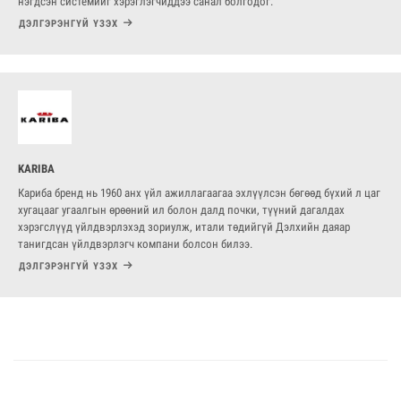
нэгдсэн системийг хэрэглэгчиддээ санал болгодог.
ДЭЛГЭРЭНГҮЙ ҮЗЭХ
KARIBA
Кариба бренд нь 1960 анх үйл ажиллагаагаа эхлүүлсэн бөгөөд бүхий л цаг
хугацааг угаалгын өрөөний ил болон далд почки, түүний дагалдах
хэрэгслүүд үйлдвэрлэхэд зориулж, итали төдийгүй Дэлхийн даяар
танигдсан үйлдвэрлэгч компани болсон билээ.
ДЭЛГЭРЭНГҮЙ ҮЗЭХ