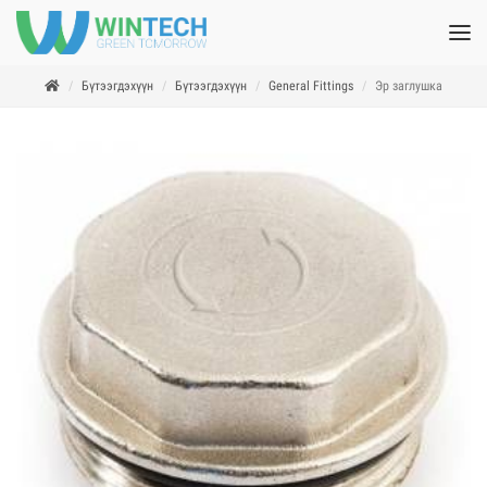
Бүтээгдэхүүн
Бүтээгдэхүүн
General Fittings
Эр заглушка