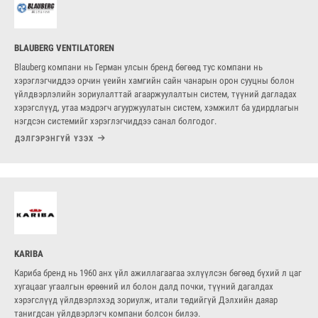
BLAUBERG VENTILATOREN
Blauberg компани нь Герман улсын бренд бөгөөд тус компани нь
хэрэглэгчиддээ орчин үеийн хамгийн сайн чанарын орон сууцны болон
үйлдвэрлэлийн зориулалттай агааржуулалтын систем, түүний дагладах
хэрэгслүүд, утаа мэдрэгч агууржуулатын систем, хэмжилт ба удирдлагын
нэгдсэн системийг хэрэглэгчиддээ санал болгодог.
ДЭЛГЭРЭНГҮЙ ҮЗЭХ
KARIBA
Кариба бренд нь 1960 анх үйл ажиллагаагаа эхлүүлсэн бөгөөд бүхий л цаг
хугацааг угаалгын өрөөний ил болон далд почки, түүний дагалдах
хэрэгслүүд үйлдвэрлэхэд зориулж, итали төдийгүй Дэлхийн даяар
танигдсан үйлдвэрлэгч компани болсон билээ.