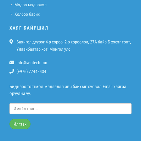
Мэдээ мэдээлэл
Холбоо барих
ХАЯГ БАЙРШИЛ
Баянгол дүүрэг 4-р хороо, 2-р хороолол, 27A байр Б хэсэг тоот,
Улаанбаатар хот, Монгол улс
Info@wintech.mn
(+976) 77443434
Биднээс тогтмол мэдээлэл авч байхыг хүсвэл Email хаягаа
оруулна уу.
Илгээх