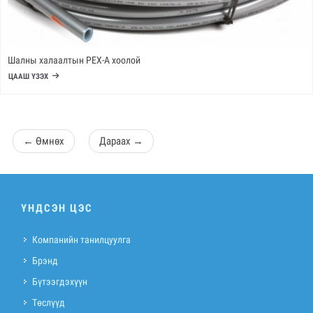
Шалны халаалтын PEX-A хоолой
ЦААШ ҮЗЭХ
←
Өмнөх
Дараах
→
ҮНДСЭН ЦЭС
Компанийн танилцуулга
Брэнд
Бүтээгдэхүүн
Төслүүд