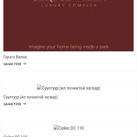
Гэрэгэ Вилла
ЦААШ ҮЗЭХ
Суултуур (ил почкитой загвар)
ЦААШ ҮЗЭХ