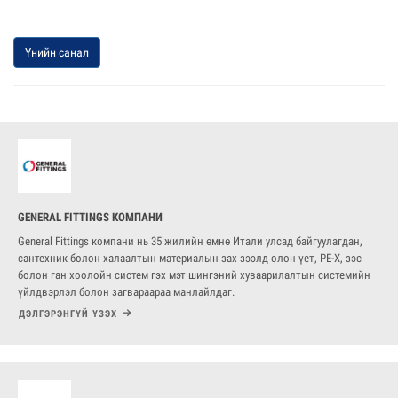
Үнийн санал
GENERAL FITTINGS КОМПАНИ
General Fittings компани нь 35 жилийн өмнө Итали улсад байгуулагдан,
сантехник болон халаалтын материалын зах зээлд олон үет, PE-X, зэс
болон ган хоолойн систем гэх мэт шингэний хуваарилалтын системийн
үйлдвэрлэл болон загвараараа манлайлдаг.
ДЭЛГЭРЭНГҮЙ ҮЗЭХ