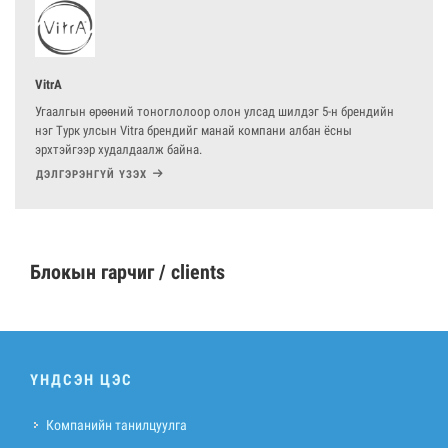
VitrA
Угаалгын өрөөний тоноглолоор олон улсад шилдэг 5-н брендийн
нэг Турк улсын Vitra брендийг манай компани албан ёсны
эрхтэйгээр худалдаалж байна.
ДЭЛГЭРЭНГҮЙ ҮЗЭХ
Блокын гарчиг / clients
ҮНДСЭН ЦЭС
Компанийн танилцуулга