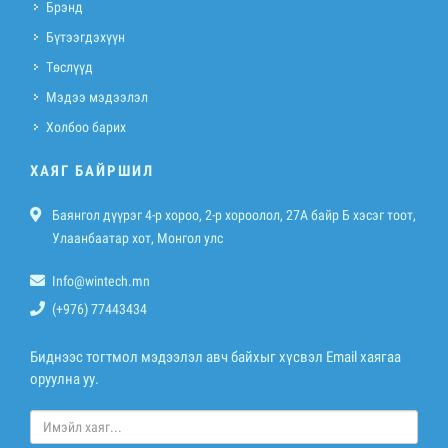
Брэнд
Бүтээгдэхүүн
Төслүүд
Мэдээ мэдээлэл
Холбоо барих
ХАЯГ БАЙРШИЛ
Баянгол дүүрэг 4-р хороо, 2-р хороолол, 27A байр Б хэсэг тоот,
Улаанбаатар хот, Монгол улс
Info@wintech.mn
(+976) 77443434
Биднээс тогтмол мэдээлэл авч байхыг хүсвэл Email хаягаа
оруулна уу.