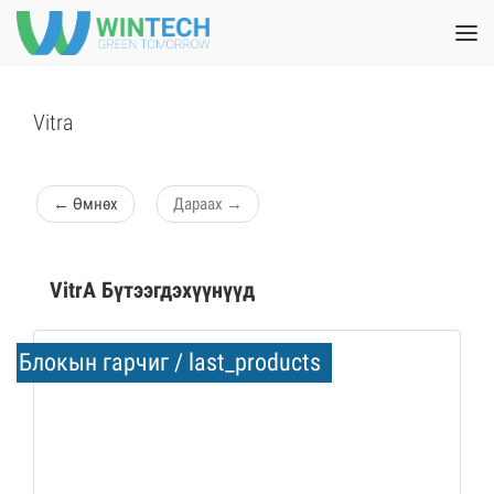
Vitra
←
Өмнөх
Дараах
→
VitrA Бүтээгдэхүүнүүд
Блокын гарчиг / last_products