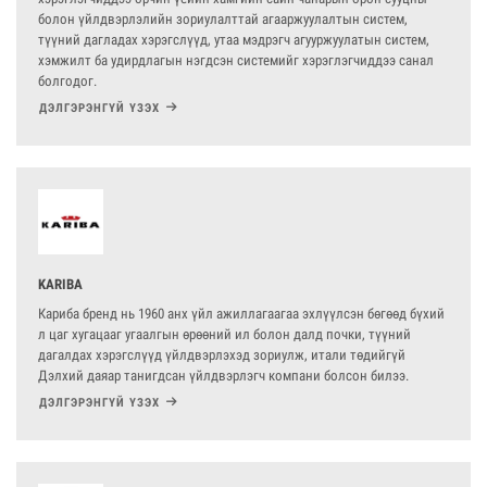
болон үйлдвэрлэлийн зориулалттай агааржуулалтын систем,
түүний дагладах хэрэгслүүд, утаа мэдрэгч агууржуулатын систем,
хэмжилт ба удирдлагын нэгдсэн системийг хэрэглэгчиддээ санал
болгодог.
ДЭЛГЭРЭНГҮЙ ҮЗЭХ
KARIBA
Кариба бренд нь 1960 анх үйл ажиллагаагаа эхлүүлсэн бөгөөд бүхий
л цаг хугацааг угаалгын өрөөний ил болон далд почки, түүний
дагалдах хэрэгслүүд үйлдвэрлэхэд зориулж, итали төдийгүй
Дэлхий даяар танигдсан үйлдвэрлэгч компани болсон билээ.
ДЭЛГЭРЭНГҮЙ ҮЗЭХ