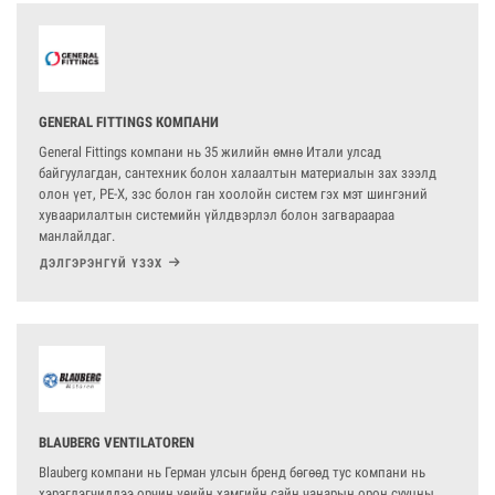
GENERAL FITTINGS КОМПАНИ
General Fittings компани нь 35 жилийн өмнө Итали улсад
байгуулагдан, сантехник болон халаалтын материалын зах зээлд
олон үет, PE-X, зэс болон ган хоолойн систем гэх мэт шингэний
хуваарилалтын системийн үйлдвэрлэл болон загвараараа
манлайлдаг.
ДЭЛГЭРЭНГҮЙ ҮЗЭХ
BLAUBERG VENTILATOREN
Blauberg компани нь Герман улсын бренд бөгөөд тус компани нь
хэрэглэгчиддээ орчин үеийн хамгийн сайн чанарын орон сууцны